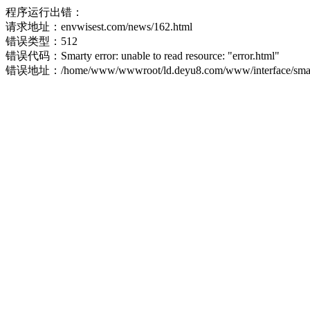
程序运行出错：
请求地址：envwisest.com/news/162.html
错误类型：512
错误代码：Smarty error: unable to read resource: "error.html"
错误地址：/home/www/wwwroot/ld.deyu8.com/www/interface/smart