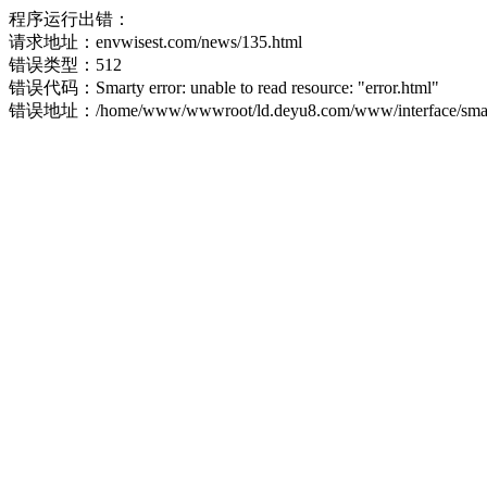
程序运行出错：
请求地址：envwisest.com/news/135.html
错误类型：512
错误代码：Smarty error: unable to read resource: "error.html"
错误地址：/home/www/wwwroot/ld.deyu8.com/www/interface/smart