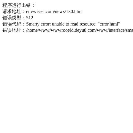
程序运行出错：
请求地址：envwisest.com/news/130.html
错误类型：512
错误代码：Smarty error: unable to read resource: "error.html"
错误地址：/home/www/wwwroot/ld.deyu8.com/www/interface/smart