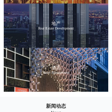
地产
Real Estate Development
酒店
Hotel Management
新闻动态